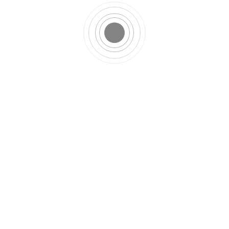
t palpitantes, contactez-moi.
INSTAGRAM FAMILLE
I
BRES DE DROIT. LOGO (C) CLAIRE DEFER.