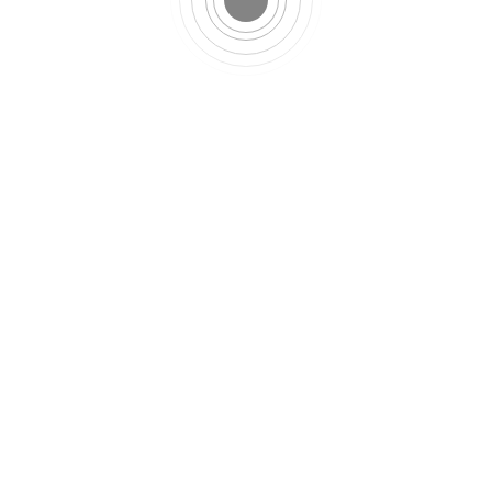
Customiser son lutin de
Noël
Enfin, dans notre maison, le lutin n’a
pas tellement de mission de
surveillance. La notion de “sage” étant
relative, on se dit juste parfois qu’il
parle au Père Noël si Owen n’est
vraiment vraiment pas cool.
Globalement, l’histoire du lutin nous
plait pour elle-même, bien au-delà du
lien père-noel-sage-pas-sage-droit-aux-
cadeaux-ou-pas.
Chez nous, après le 25 décembre,